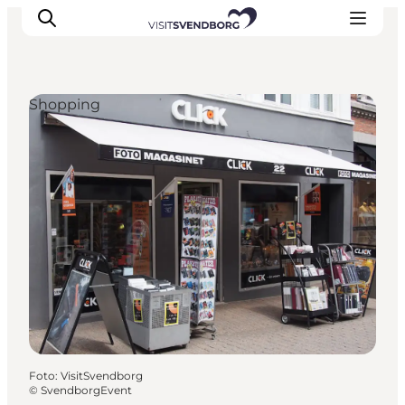
Shopping
Oplev kultur & natur
Det sker i Svendborg
Spis og drik
handelsbyen Svendborg
Overnatning
Planlæg din tur
Foto
:
VisitSvendborg
©
SvendborgEvent