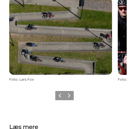
Foto
:
Lars Fox
Foto
:
Forrige billede
Næste billede
Læs mere