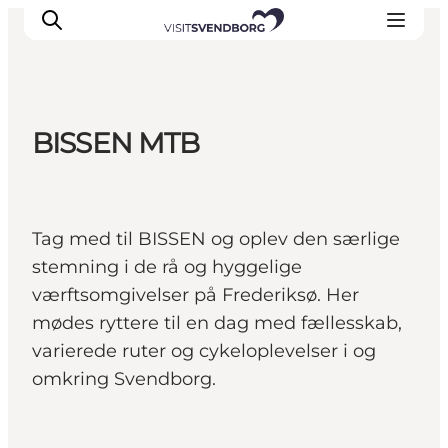
BISSEN MTB
Oplev kultur & natur
Det sker i Svendborg
Spis og drik
Tag med til BISSEN og oplev den særlige
handelsbyen Svendborg
stemning i de rå og hyggelige
Overnatning
værftsomgivelser på Frederiksø. Her
Planlæg din tur
mødes ryttere til en dag med fællesskab,
varierede ruter og cykeloplevelser i og
omkring Svendborg.