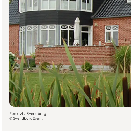
Foto
:
VisitSvendborg
©
SvendborgEvent