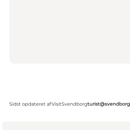
Sidst opdateret af:
VisitSvendborg
turist@svendborg