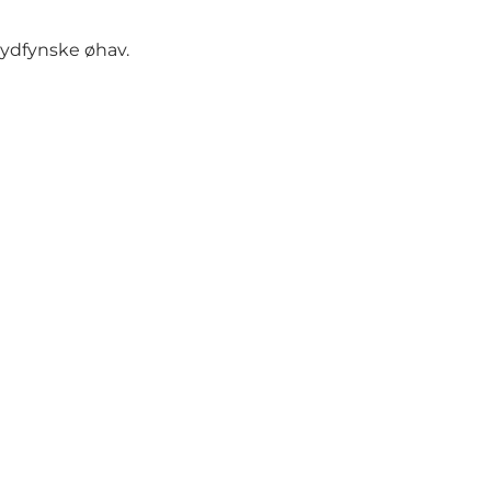
ydfynske øhav.