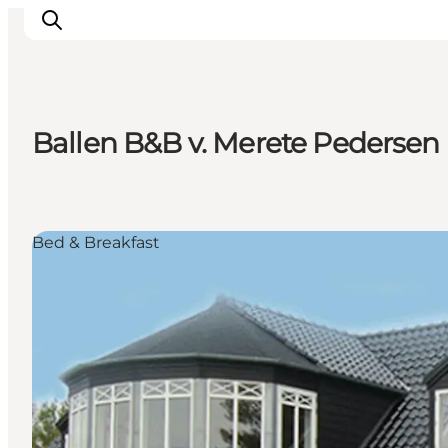
Ballen B&B v. Merete Pedersen
Oplev kultur & natur
Det sker i Svendborg
Spis og drik
Bed & Breakfast
handelsbyen Svendborg
Overnatning
Planlæg din tur