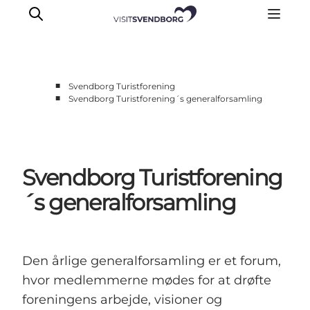
■
Svendborg Turistforening
■
Svendborg Turistforening´s generalforsamling
Bliv medlem
Bestyrelse
Vedtægter
Svendborg Turistforening
Generalforsamling
Kontakt
´s generalforsamling
Den årlige generalforsamling er et forum,
hvor medlemmerne mødes for at drøfte
foreningens arbejde, visioner og