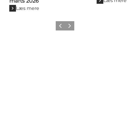
marts 2026
Læs mere
Læs mere
Forrige billede
Næste billede
Del dine øjeblikke fra
Svendborg med os