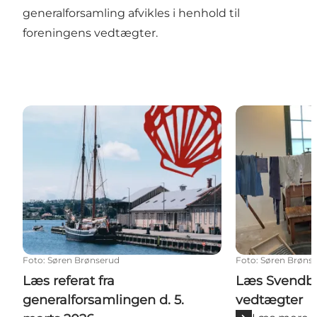
generalforsamling afvikles i henhold til
foreningens vedtægter.
Læs referat fra generalforsamlingen d. 5. marts 2026
Læs Svendborg
Foto
:
Søren Brønserud
Foto
:
Søren Brøns
Læs referat fra
Læs Svendbo
generalforsamlingen d. 5.
vedtægter