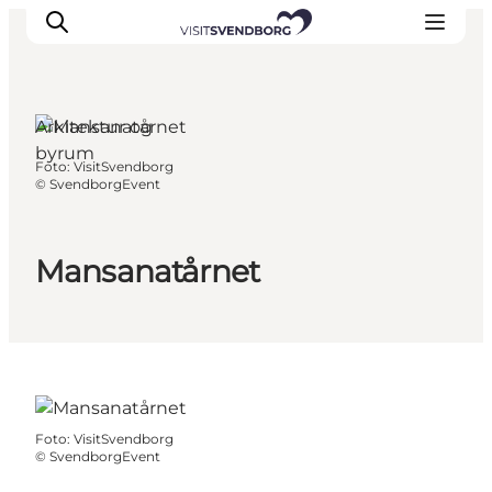
Arkitektur og
byrum
Foto
:
VisitSvendborg
Oplev kultur & natur
©
SvendborgEvent
Det sker i Svendborg
Spis og drik
Mansanatårnet
handelsbyen Svendborg
Overnatning
Planlæg din tur
Foto
:
VisitSvendborg
©
SvendborgEvent