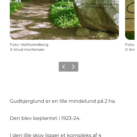
Foto
:
VisitSvendborg
Foto
:
©
knud mortensen
©
knu
Forrige billede
Næste billede
Gudbjerglund er en lille mindelund på 2 ha.
Den blev beplantet i 1923-24.
I den lille skov ligger et kompleks af 4