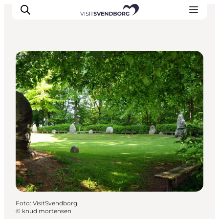
Fortidsminder og ruiner
Oplev kultur & natur
Det sker i Svendborg
Spis og drik
handelsbyen Svendborg
Overnatning
Planlæg din tur
Foto
:
VisitSvendborg
©
knud mortensen