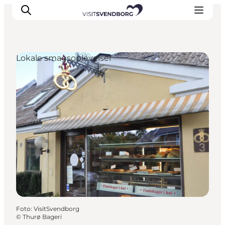
Lokale smagsoplevelser
Oplev kultur & natur
Det sker i Svendborg
Spis og drik
handelsbyen Svendborg
Overnatning
Planlæg din tur
Foto
:
VisitSvendborg
©
Thurø Bageri