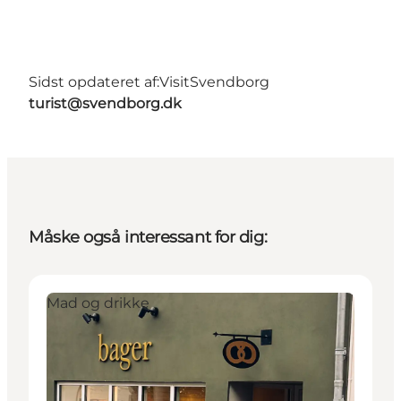
Sidst opdateret af:
VisitSvendborg
turist@svendborg.dk
Måske også interessant for dig:
Mad og drikke