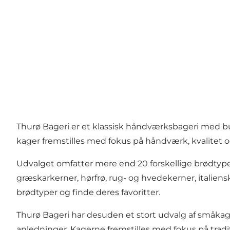
Thurø Bageri er et klassisk håndværksbageri med bu
kager fremstilles med fokus på håndværk, kvalitet o
Udvalget omfatter mere end 20 forskellige brødtyp
græskarkerner, hørfrø, rug- og hvedekerner, italiens
brødtyper og finde deres favoritter.
Thurø Bageri har desuden et stort udvalg af småka
anledninger. Kagerne fremstilles med fokus på traditi