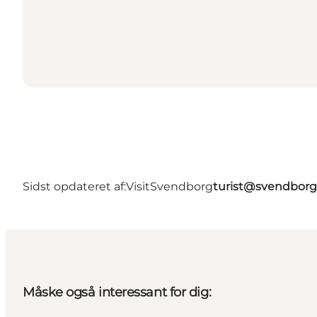
Sidst opdateret af:
VisitSvendborg
turist@svendborg
Måske også interessant for dig: