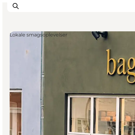
Lokale smagsoplevelser
Oplev kultur & natur
Det sker i Svendborg
Spis og drik
handelsbyen Svendborg
Overnatning
Planlæg din tur