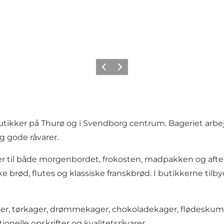
Forrige billede
Næste billede
tikker på Thurø og i Svendborg centrum. Bageriet arbej
g gode råvarer.
er til både morgenbordet, frokosten, madpakken og aft
ke brød, flutes og klassiske franskbrød. I butikkerne ti
ger, tørkager, drømmekager, chokoladekager, flødeskums
onelle opskrifter og kvalitetsråvarer.