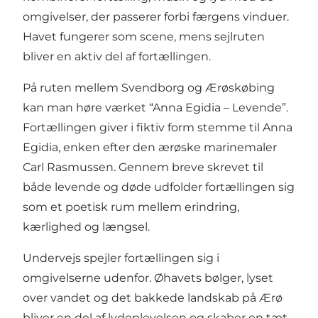
omgivelser, der passerer forbi færgens vinduer.
Havet fungerer som scene, mens sejlruten
bliver en aktiv del af fortællingen.
På ruten mellem Svendborg og Ærøskøbing
kan man høre værket “Anna Egidia – Levende”.
Fortællingen giver i fiktiv form stemme til Anna
Egidia, enken efter den ærøske marinemaler
Carl Rasmussen. Gennem breve skrevet til
både levende og døde udfolder fortællingen sig
som et poetisk rum mellem erindring,
kærlighed og længsel.
Undervejs spejler fortællingen sig i
omgivelserne udenfor. Øhavets bølger, lyset
over vandet og det bakkede landskab på Ærø
bliver en del af lydoplevelsen og skaber en tæt