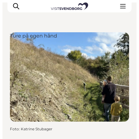
Ture på egen hånd
Oplev kultur & natur
Det sker i Svendborg
Spis og drik
handelsbyen Svendborg
Overnatning
Planlæg din tur
Foto
:
Katrine Stubager