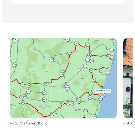
Foto
:
VisitSvendborg
Foto
: