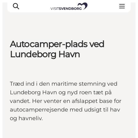
Autocamper-plads ved
Oplev kultur & natur
Lundeborg Havn
Det sker i Svendborg
Spis og drik
handelsbyen Svendborg
Træd ind i den maritime stemning ved
Overnatning
Lundeborg Havn og nyd roen tæt på
Planlæg din tur
vandet. Her venter en afslappet base for
autocamperrejsende med udsigt til hav
og havneliv.