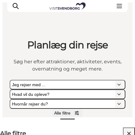
Planlæg din rejse
Oplev kultur & natur
Det sker i Svendborg
Søg her efter attraktioner, aktiviteter, events,
Spis og drik
overnatning og meget mere.
handelsbyen Svendborg
Overnatning
Jeg rejser med ...
Planlæg din tur
Hvad vil du opleve?
Hvornår rejser du?
Alle filtre
Jeg rejser med ...
Hvad vil du opleve?
Hvornår rejser du?
Alle filtre